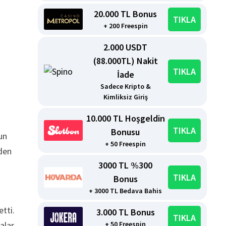
20.000 TL Bonus
TIKLA
+ 200 Freespin
2.000 USDT
(88.000TL) Nakit
TIKLA
İade
Sadece Kripto &
Kimliksiz Giriş
10.000 TL Hoşgeldin
TIKLA
Bonusu
un
+ 50 Freespin
nden
3000 TL %300
TIKLA
Bonus
+ 3000 TL Bedava Bahis
etti.
3.000 TL Bonus
TIKLA
+ 50 Freespin
alar,