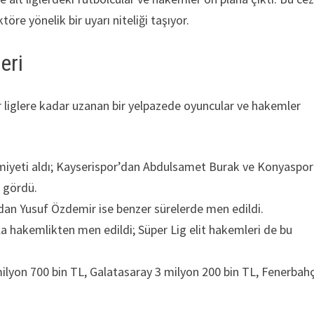
re yönelik bir uyarı niteliği taşıyor.
eri
 liglere kadar uzanan bir yelpazede oyuncular ve hakemler
miyeti aldı; Kayserispor’dan Abdulsamet Burak ve Konyaspo
ı gördü.
dan Yusuf Özdemir ise benzer sürelerde men edildi.
la hakemlikten men edildi; Süper Lig elit hakemleri de bu
milyon 700 bin TL, Galatasaray 3 milyon 200 bin TL, Fenerbah