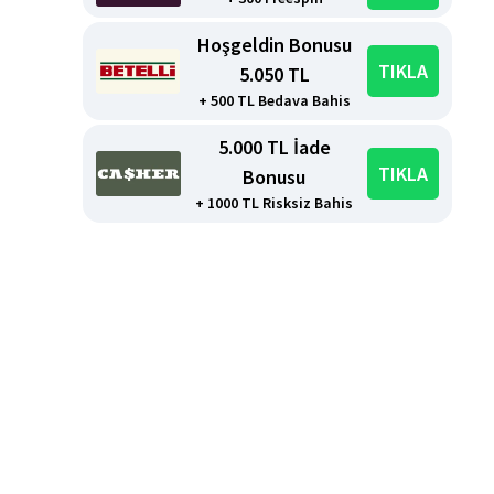
Hoşgeldin Bonusu
TIKLA
5.050 TL
+ 500 TL Bedava Bahis
5.000 TL İade
TIKLA
Bonusu
+ 1000 TL Risksiz Bahis