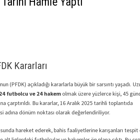
 Tarihi Hamle Yaptı
FDK Kararları
nun (PFDK) açıkladığı kararlarla büyük bir sarsıntı yaşadı. Uz
24 futbolcu ve 24 hakem
olmak üzere yüzlerce kişi, 45 gü
çarptırıldı. Bu kararlar, 16 Aralık 2025 tarihli toplantıda
 adına dönüm noktası olarak değerlendiriliyor.
unda hareket ederek, bahis faaliyetlerine karışanları tespit 
 alt liglerdeki futbolcular ve hakemler ön plana çıktı. Bu cez