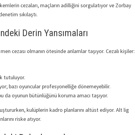
akemlerin cezaları, maçların adilliğini sorgulatıyor ve Zorbay
enetim sıkılaştı.
ndeki Derin Yansımaları
 men cezası olmanın ötesinde anlamlar taşıyor. Cezalı kişiler:
ak tutuluyor.
iyor; bazı oyuncular profesyonelliğe dönemeyebilir.
u, bu da oyunun bütünlüğünü koruma amacı taşıyor.
tururken, kulüplerin kadro planlarını altüst ediyor. Alt lig
larını riske atıyor.