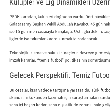
Kulüpler ve Lig Dinamikleri Üzer
PFDK kararları, kulüpleri doğrudan vurdu. Dört büyükler p
Galatasaray Başkan Vekili Abdullah Kavukcu 45 gün hak
ise 15 gün men cezasıyla karşılaştı. Üst liglerdeki rota
liglerde ise takımlar kadro kurmakta zorlanacak.
Teknolojik izleme ve hukuki süreçlerin devreye girmesiy
imzalı kararlar, “temiz futbol” politikasının somutlaşma
Gelecek Perspektifi: Temiz Futbo
Bu cezalar, kısa vadede tartışma yaratsa da, Türk futbo
skandalını kökünden kazımak için soruşturmaları sürdü
saha içi başarı kadar, saha dışı etik de zorunlu hale geli