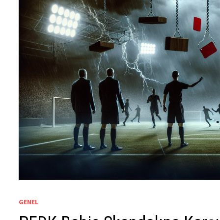
GENEL