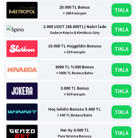
20.000 TL Bonus
TIKLA
+ 200 Freespin
2.000 USDT (88.000TL) Nakit İade
TIKLA
Sadece Kripto & Kimliksiz Giriş
10.000 TL Hoşgeldin Bonusu
TIKLA
+ 50 Freespin
3000 TL %300 Bonus
TIKLA
+ 3000 TL Bedava Bahis
3.000 TL Bonus
TIKLA
+ 50 Freespin
Hoş Geldin Bonusu 5.000 TL
TIKLA
+ 500 TL Bedava Bahis
Her Ay 4.000 TL
TIKLA
Para Yatırma Bonusu