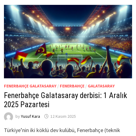
FENERBAHÇE GALATASARAY
/
FENERBAHÇE
/
GALATASARAY
Fenerbahçe Galatasaray derbisi: 1 Aralık
2025 Pazartesi
by
Yusuf Kara
12 Kasım 2025
Türkiye’nin iki köklü dev kulübü, Fenerbahçe (teknik