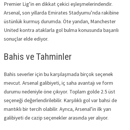
Premier Lig’in en dikkat çekici eşleşmelerindendir.
Arsenal, son yıllarda Emirates Stadyumu’nda rakibine
üstünlük kurmuş durumda. Öte yandan, Manchester
United kontra ataklarla gol bulma konusunda başarılı
sonuçlar elde ediyor.
Bahis ve Tahminler
Bahis severler için bu karşılaşmada birçok seçenek
mevcut. Arsenal galibiyeti, iç saha avantajı ve form
durumu nedeniyle öne çıkıyor. Toplam golde 2.5 üst
seçeneği değerlendirilebilir. Karşılıklı gol var bahsi de
mantıklı bir tercih olabilir. Ayrıca, Arsenal’in ilk yarı
galibiyeti de cazip seçenekler arasında yer alıyor.