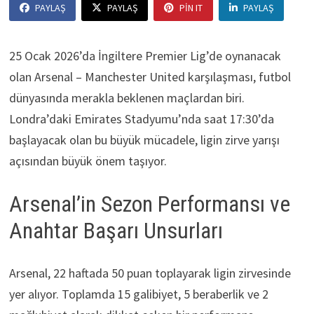
PAYLAŞ
PAYLAŞ
PIN IT
PAYLAŞ
25 Ocak 2026’da İngiltere Premier Lig’de oynanacak
olan Arsenal – Manchester United karşılaşması, futbol
dünyasında merakla beklenen maçlardan biri.
Londra’daki Emirates Stadyumu’nda saat 17:30’da
başlayacak olan bu büyük mücadele, ligin zirve yarışı
açısından büyük önem taşıyor.
Arsenal’in Sezon Performansı ve
Anahtar Başarı Unsurları
Arsenal, 22 haftada 50 puan toplayarak ligin zirvesinde
yer alıyor. Toplamda 15 galibiyet, 5 beraberlik ve 2