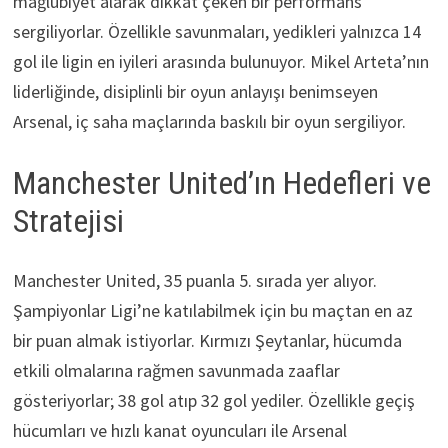
mağlubiyet alarak dikkat çeken bir performans
sergiliyorlar. Özellikle savunmaları, yedikleri yalnızca 14
gol ile ligin en iyileri arasında bulunuyor. Mikel Arteta’nın
liderliğinde, disiplinli bir oyun anlayışı benimseyen
Arsenal, iç saha maçlarında baskılı bir oyun sergiliyor.
Manchester United’ın Hedefleri ve
Stratejisi
Manchester United, 35 puanla 5. sırada yer alıyor.
Şampiyonlar Ligi’ne katılabilmek için bu maçtan en az
bir puan almak istiyorlar. Kırmızı Şeytanlar, hücumda
etkili olmalarına rağmen savunmada zaaflar
gösteriyorlar; 38 gol atıp 32 gol yediler. Özellikle geçiş
hücumları ve hızlı kanat oyuncuları ile Arsenal