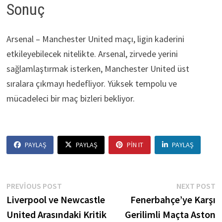
Sonuç
Arsenal – Manchester United maçı, ligin kaderini
etkileyebilecek nitelikte. Arsenal, zirvede yerini
sağlamlaştırmak isterken, Manchester United üst
sıralara çıkmayı hedefliyor. Yüksek tempolu ve
mücadeleci bir maç bizleri bekliyor.
PAYLAŞ
PAYLAŞ
PIN IT
PAYLAŞ
Yazı
Previous
N
PREVIOUS POST
NEXT POST
post:
p
Liverpool ve Newcastle
Fenerbahçe’ye Karşı
gezinmesi
United Arasındaki Kritik
Gerilimli Maçta Aston