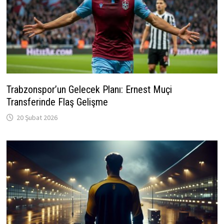
Trabzonspor’un Gelecek Planı: Ernest Muçi
Transferinde Flaş Gelişme
20 Şubat 2026