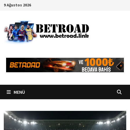
İçeriğe
9 Ağustos 2026
geç
MENÜ