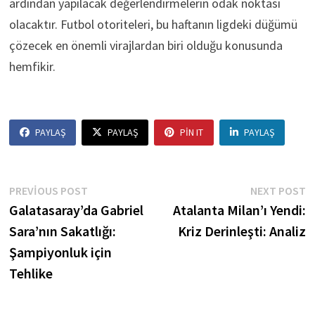
ardından yapılacak değerlendirmelerin odak noktası
olacaktır. Futbol otoriteleri, bu haftanın ligdeki düğümü
çözecek en önemli virajlardan biri olduğu konusunda
hemfikir.
PAYLAŞ
PAYLAŞ
PIN IT
PAYLAŞ
Yazı
Previous
N
PREVIOUS POST
NEXT POST
post:
p
Galatasaray’da Gabriel
Atalanta Milan’ı Yendi:
gezinmesi
Sara’nın Sakatlığı:
Kriz Derinleşti: Analiz
Şampiyonluk için
Tehlike