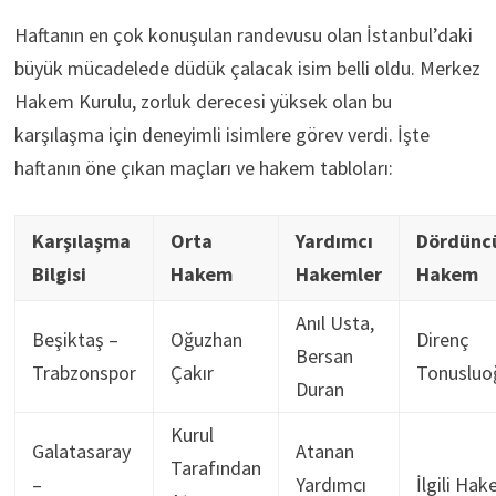
Haftanın en çok konuşulan randevusu olan İstanbul’daki
büyük mücadelede düdük çalacak isim belli oldu. Merkez
Hakem Kurulu, zorluk derecesi yüksek olan bu
karşılaşma için deneyimli isimlere görev verdi. İşte
haftanın öne çıkan maçları ve hakem tabloları:
Karşılaşma
Orta
Yardımcı
Dördünc
Bilgisi
Hakem
Hakemler
Hakem
Anıl Usta,
Beşiktaş –
Oğuzhan
Direnç
Bersan
Trabzonspor
Çakır
Tonusluo
Duran
Kurul
Galatasaray
Atanan
Tarafından
–
Yardımcı
İlgili Ha