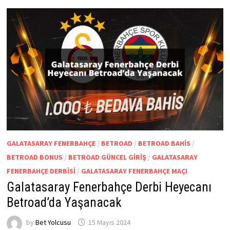
GALATASARAY FENERBAHÇE
/
BETROAD
/
BETROAD BAHIS
/
BETROAD BONUS
/
BETROAD GÜNCEL GIRIŞ
/
GALATASARAY
FENERBAHÇE DERBISI
/
GALATASARAY FENERBAHÇE MAÇI
Galatasaray Fenerbahçe Derbi Heyecanı
Betroad’da Yaşanacak
by
Bet Yolcusu
15 Mayıs 2024