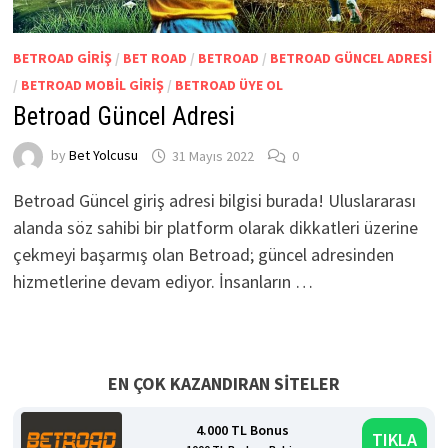
BETROAD GIRIŞ
/
BET ROAD
/
BETROAD
/
BETROAD GÜNCEL ADRESI
/
BETROAD MOBIL GIRIŞ
/
BETROAD ÜYE OL
Betroad Güncel Adresi
by
Bet Yolcusu
31 Mayıs 2022
0
Betroad Güncel giriş adresi bilgisi burada! Uluslararası
alanda söz sahibi bir platform olarak dikkatleri üzerine
çekmeyi başarmış olan Betroad; güncel adresinden
hizmetlerine devam ediyor. İnsanların …
EN ÇOK KAZANDIRAN SİTELER
4.000 TL Bonus
TIKLA