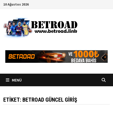
İçeriğe
10 Ağustos 2026
geç
MENÜ
ETIKET:
BETROAD GÜNCEL GIRIŞ